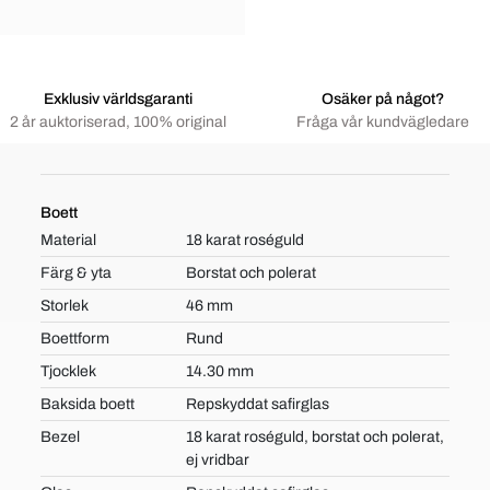
Exklusiv världsgaranti
Osäker på något?
2 år auktoriserad, 100% original
Fråga vår kundvägledare
Boett
Material
18 karat roséguld
Färg & yta
Borstat och polerat
Storlek
46 mm
Boettform
Rund
Tjocklek
14.30 mm
Baksida boett
Repskyddat safirglas
Bezel
18 karat roséguld, borstat och polerat,
ej vridbar