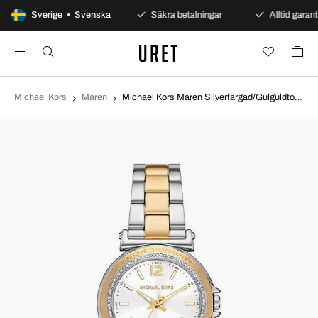
100 dagars öppet köp
Sverige • Svenska
Säkra betalningar
Alltid garanti
Michael Kors
Maren
Michael Kors Maren Silverfärgad/Gulguldtonat stål Ø33 mm MK7492