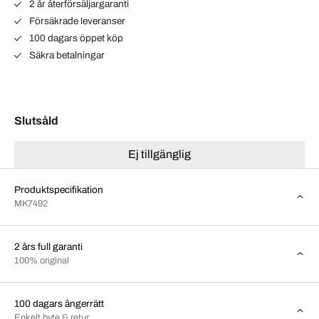
2 år återförsäljargaranti
Försäkrade leveranser
100 dagars öppet köp
Säkra betalningar
Slutsåld
Ej tillgänglig
Produktspecifikation
MK7492
2 års full garanti
100% original
100 dagars ångerrätt
Enkelt byte & retur