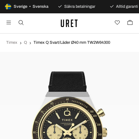
100 dagars öppet köp
Sverige • Svenska
Säkra betalningar
Alltid garanti
Timex
Q
Timex Q Svart/Läder Ø40 mm TW2W64300