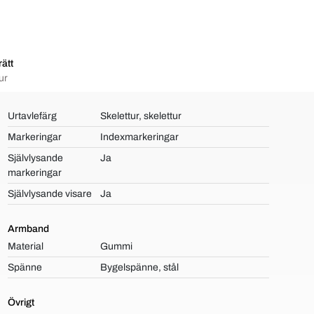
ätt
ur
Urtavlefärg
Skelettur, skelettur
Markeringar
Indexmarkeringar
Självlysande
Ja
markeringar
Självlysande visare
Ja
Armband
Material
Gummi
Spänne
Bygelspänne, stål
Övrigt