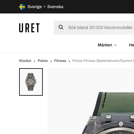
Sverige • Svenska
Märken
He
Klockor
Police
Fitness
Police Fitness Skelettskuren/Gum