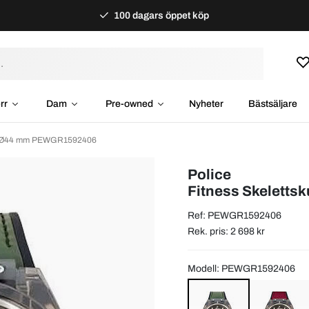
100 dagars öppet köp
rr
Dam
Pre-owned
Nyheter
Bästsäljare
mi Ø44 mm PEWGR1592406
Police
Fitness Skelett
Ref: PEWGR1592406
Rek. pris: 2 698 kr
Modell: PEWGR1592406