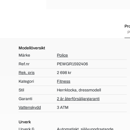
Pr
P
Modellöversikt
Märke
Police
Ref.nr
PEWGR1592406
Rek. pris
2 698 kr
Kategori
Fitness
Stil
Herrklocka, dressmodell
Garanti
2 år återförsäljargaranti
Vattenskydd
3 ATM
Urverk
Urverk &
Automatiskt, självuppdragande