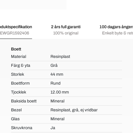
oduktspecifikation
2 års full garanti
100 dagars ångerr
EWGR1592406
100% original
Enkelt byte & ret
Boett
Material
Resinplast
Färg & yta
Grå
Storlek
44 mm
Boettform
Rund
Tjocklek
12.00 mm
Baksida boett
Mineral
Bezel
Resinplast, grå, ej vridbar
Glas
Mineral
Skruvkrona
Ja