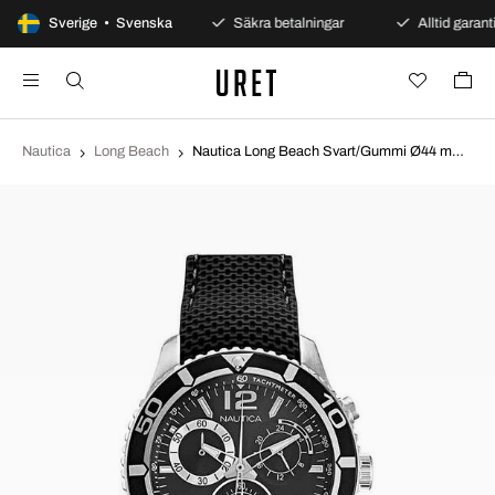
100 dagars öppet köp
Sverige • Svenska
Säkra betalningar
Alltid garanti
Nautica
Long Beach
Nautica Long Beach Svart/Gummi Ø44 mm NAPLECR12