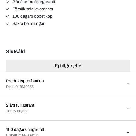
2 år återförsäljargaranti
Försäkrade leveranser
100 dagars öppet köp
Säkra betalningar
Slutsåld
Ej tillgänglig
Produktspecifikation
DK1L018M0055
2 års full garanti
100% original
100 dagars ångerrätt
Enkelt byte & retur