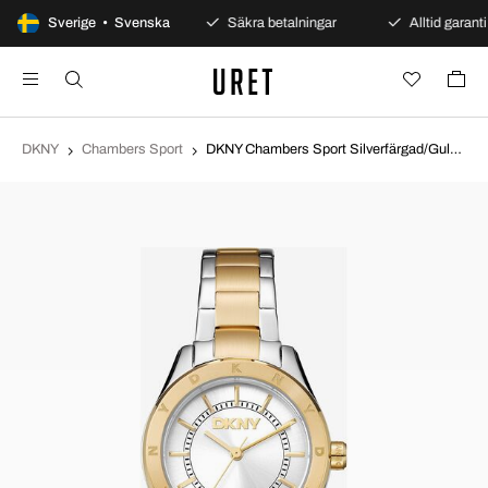
100 dagars öppet köp
Sverige • Svenska
Säkra betalningar
Alltid garanti
DKNY
Chambers Sport
DKNY Chambers Sport Silverfärgad/Guldtonat stål Ø30 mm DK1L018M0055