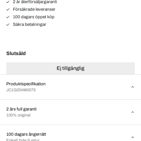
2 år återförsäljargaranti
Försäkrade leveranser
100 dagars öppet köp
Säkra betalningar
Slutsåld
Ej tillgänglig
Produktspecifikation
JC1G204M0075
2 års full garanti
100% original
100 dagars ångerrätt
Enkelt byte & retur