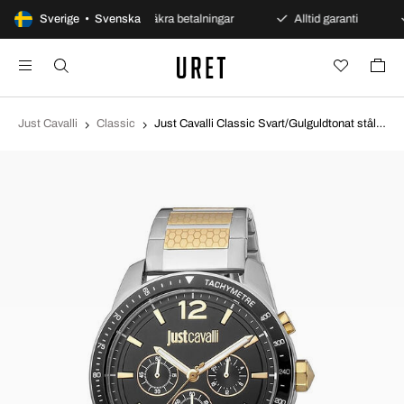
agars öppet köp
Sverige • Svenska
Säkra betalningar
Alltid garanti
Just Cavalli
Classic
Just Cavalli Classic Svart/Gulguldtonat stål Ø44 mm JC1G204M0075