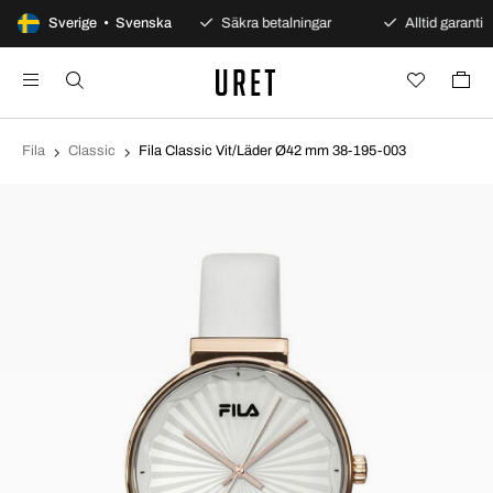
100 dagars öppet köp
Sverige • Svenska
Säkra betalningar
Alltid garanti
Fila
Classic
Fila Classic Vit/Läder Ø42 mm 38-195-003