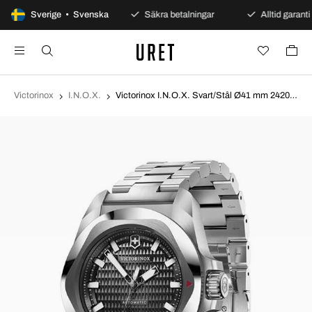
100 dagars öppet köp
Sverige • Svenska
Säkra betalningar
Alltid garanti
Victorinox
I.N.O.X.
Victorinox I.N.O.X. Svart/Stål Ø41 mm 242019