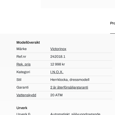
Pr
Modellöversikt
Märke
Victorinox
Ref.nr
242018.1
Rek. pris
12 998 kr
Kategori
I.N.O.X.
Stil
Herrklocka, dressmodell
Garanti
2 år återförsäljargaranti
Vattenskydd
20 ATM
Urverk
Urverk &
Automatiskt, självuppdragande