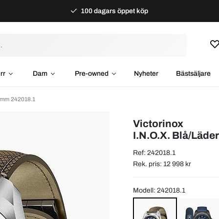
100 dagars öppet köp
rr
Dam
Pre-owned
Nyheter
Bästsäljare
1 mm 242018.1
Victorinox
I.N.O.X. Blå/Läd
Ref: 242018.1
Rek. pris: 12 998 kr
Modell: 242018.1