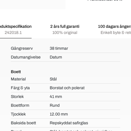
oduktspecifikation
2 års full garanti
100 dagars ångerr
242018.1
100% original
Enkelt byte & ret
Gångreserv
38 timmar
Datumangivelse
Datum
Boett
Material
Stål
Färg & yta
Borstat och polerat
Storlek
41 mm
Boettform
Rund
Tjocklek
12.00 mm
Baksida boett
Repskyddat safirglas