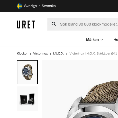
Sverige • Svenska
Märken
He
Klockor
Victorinox
I.N.O.X.
Victorinox I.N.O.X. Blå/Läder Ø4