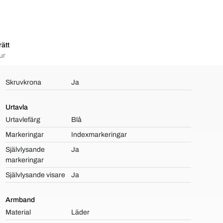
ätt
ur
Skruvkrona
Ja
Urtavla
Urtavlefärg
Blå
Markeringar
Indexmarkeringar
Självlysande
Ja
markeringar
Självlysande visare
Ja
Armband
Material
Läder