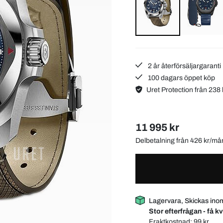
2 år återförsäljargaranti
100 dagars öppet köp
Uret Protection från 238 
11 995 kr
Delbetalning från 426 kr/m
Lagervara, Skickas ino
Stor efterfrågan - få kv
Fraktkostnad:
99 kr