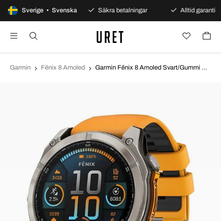
100 dagars öppet köp
Sverige • Svenska
Säkra betalningar
Alltid garanti
Garmin
Fēnix 8 Amoled
Garmin Fēnix 8 Amoled Svart/Gummi Ø51 mm 010-02905-11