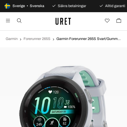
100 dagars öppet köp
Sverige • Svenska
Säkra betalningar
Alltid garanti
Garmin
Forerunner 265S
Garmin Forerunner 265S Svart/Gummi Ø41.7 mm 010-02810-14