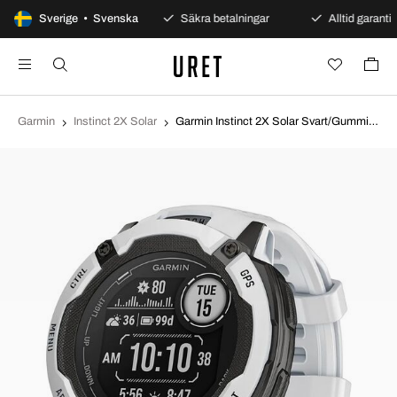
100 dagars öppet köp
Sverige • Svenska
Säkra betalningar
Alltid garanti
Garmin
Instinct 2X Solar
Garmin Instinct 2X Solar Svart/Gummi Ø50 mm 010-02805-04