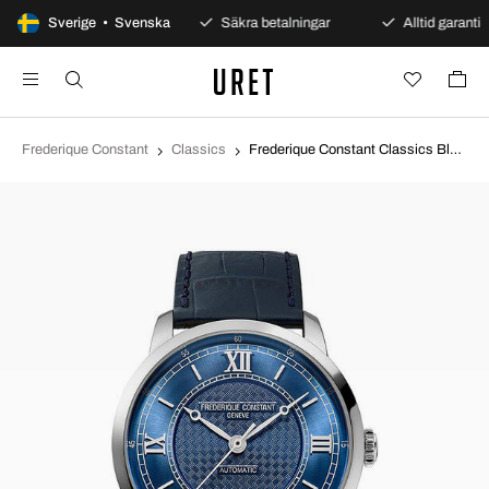
100 dagars öppet köp
Sverige • Svenska
Säkra betalningar
Alltid garanti
Frederique Constant
Classics
Frederique Constant Classics Blå/Läder Ø38.5 mm FC-301N3B6