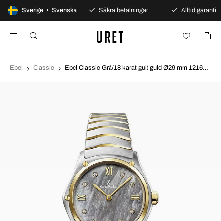
100 dagars öppet köp
Sverige • Svenska
Säkra betalningar
Alltid garanti
Ebel
Classic
Ebel Classic Grå/18 karat gult guld Ø29 mm 1216642