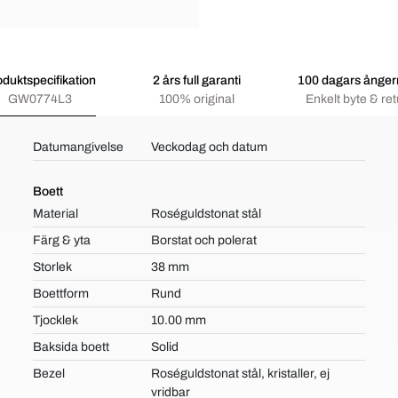
oduktspecifikation
2 års full garanti
100 dagars ångerr
GW0774L3
100% original
Enkelt byte & ret
Datumangivelse
Veckodag och datum
Boett
Material
Roséguldstonat stål
Färg & yta
Borstat och polerat
Storlek
38 mm
Boettform
Rund
Tjocklek
10.00 mm
Baksida boett
Solid
Bezel
Roséguldstonat stål, kristaller, ej
vridbar