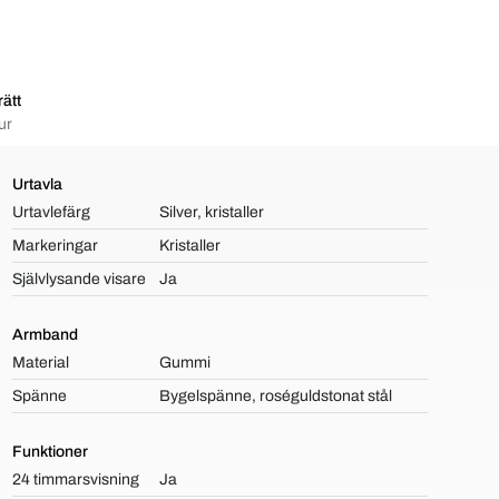
ätt
ur
Urtavla
Urtavlefärg
Silver, kristaller
Markeringar
Kristaller
Självlysande visare
Ja
Armband
Material
Gummi
Spänne
Bygelspänne, roséguldstonat stål
Funktioner
24 timmarsvisning
Ja