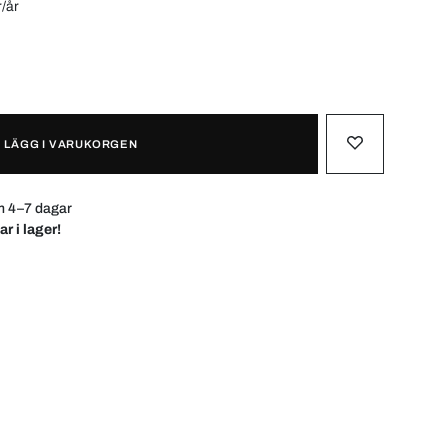
r/år
LÄGG I VARUKORGEN
m 4–7 dagar
ar i lager!