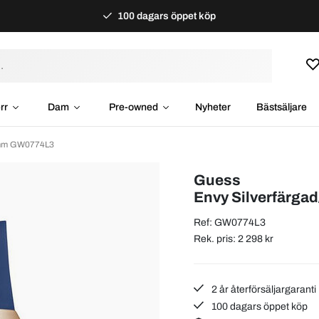
100 dagars öppet köp
rr
Dam
Pre-owned
Nyheter
Bästsäljare
 mm GW0774L3
Guess
Envy Silverfärg
Ref: GW0774L3
Rek. pris: 2 298 kr
2 år återförsäljargaranti
100 dagars öppet köp