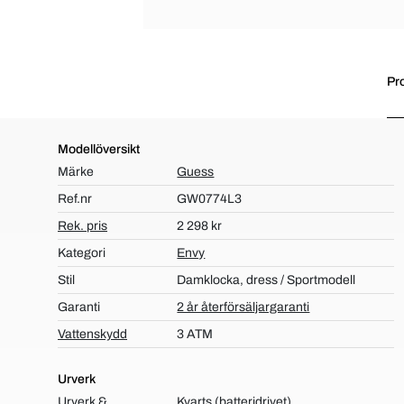
Pr
Modellöversikt
Märke
Guess
Ref.nr
GW0774L3
Rek. pris
2 298 kr
Kategori
Envy
Stil
Damklocka, dress / Sportmodell
Garanti
2 år återförsäljargaranti
Vattenskydd
3 ATM
Urverk
Urverk &
Kvarts (batteridrivet)