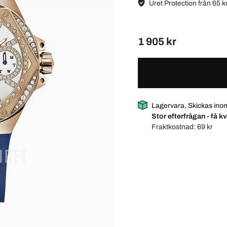
Uret Protection från 65 k
1 905 kr
Lagervara, Skickas ino
Stor efterfrågan - få kv
Fraktkostnad:
69 kr