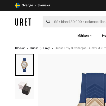
Sverige • Svenska
Märken
He
Klockor
Guess
Envy
Guess Envy Silverfärgad/Gummi Ø38