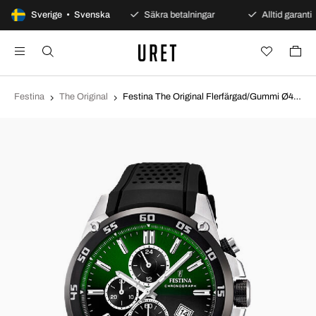
100 dagars öppet köp
Sverige • Svenska
Säkra betalningar
Alltid garanti
Festina
The Original
Festina The Original Flerfärgad/Gummi Ø47 mm F20330-B