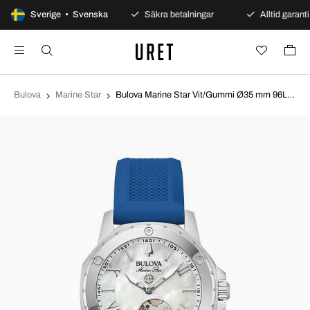
100 dagars öppet köp
Sverige • Svenska
Säkra betalningar
Alltid garanti
Bulova
Marine Star
Bulova Marine Star Vit/Gummi Ø35 mm 96L324