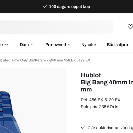
100 dagars öppet köp
rr
Dam
Pre-owned
Nyheter
Bästsäljare
rgrated Time Only Blå/Keramik Ø40 mm 456.EX.5129.EX
Hublot
Big Bang 40mm In
mm
Ref: 456.EX.5129.EX
Rek. pris: 238 674 kr
2 år auktoriserad världs