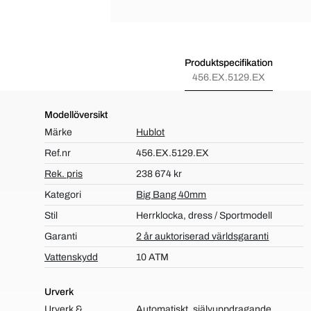
Produktspecifikation
456.EX.5129.EX
Modellöversikt
Märke
Hublot
Ref.nr
456.EX.5129.EX
Rek. pris
238 674 kr
Kategori
Big Bang 40mm
Stil
Herrklocka, dress / Sportmodell
Garanti
2 år auktoriserad världsgaranti
Vattenskydd
10 ATM
Urverk
Urverk &
Automatiskt, självuppdragande,