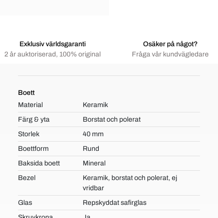
Exklusiv världsgaranti
Osäker på något?
2 år auktoriserad, 100% original
Fråga vår kundvägledare
Boett
Material
Keramik
Färg & yta
Borstat och polerat
Storlek
40 mm
Boettform
Rund
Baksida boett
Mineral
Bezel
Keramik, borstat och polerat, ej
vridbar
Glas
Repskyddat safirglas
Skruvkrona
Ja