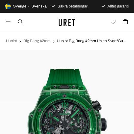
100 dagars öppet köp
Sverige • Svenska
Säkra betalningar
Alltid garanti
Hublot
Big Bang 42mm
Hublot Big Bang 42mm Unico Svart/Gummi Ø42 mm 441.JG.4990.RT