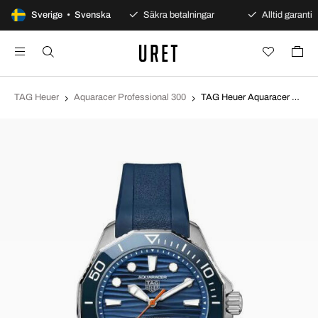
100 dagars öppet köp
Sverige • Svenska
Säkra betalningar
Alltid garanti
TAG Heuer
Aquaracer Professional 300
TAG Heuer Aquaracer Professional 300 Blå/Gummi Ø42 mm WBP5111.FT6259