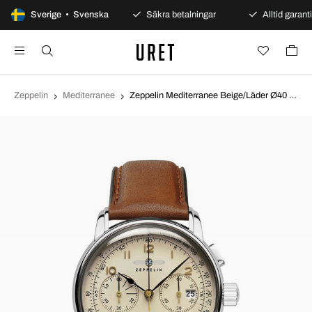
100 dagars öppet köp
Sverige • Svenska
Säkra betalningar
Alltid garanti
Zeppelin
Mediterranee
Zeppelin Mediterranee Beige/Läder Ø40 mm 9670-5