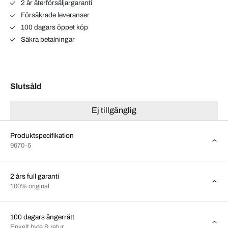
2 år återförsäljargaranti
Försäkrade leveranser
100 dagars öppet köp
Säkra betalningar
Slutsåld
Ej tillgänglig
Produktspecifikation
9670-5
2 års full garanti
100% original
100 dagars ångerrätt
Enkelt byte & retur