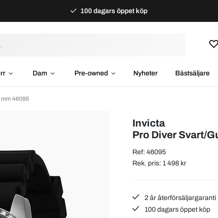
100 dagars öppet köp
rr
Dam
Pre-owned
Nyheter
Bästsäljare
5 mm 46095
Invicta
Pro Diver Svart
Ref: 46095
Rek. pris: 1 498 kr
2 år återförsäljargaranti
100 dagars öppet köp