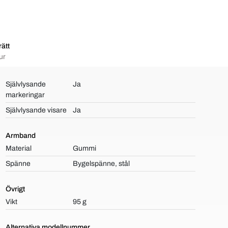
ätt
ur
Självlysande
Ja
markeringar
Självlysande visare
Ja
Armband
Material
Gummi
Spänne
Bygelspänne, stål
Övrigt
Vikt
95 g
Alternativa modellnummer