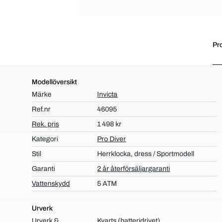
Pr
Modellöversikt
Märke
Invicta
Ref.nr
46095
Rek. pris
1 498 kr
Kategori
Pro Diver
Stil
Herrklocka, dress / Sportmodell
Garanti
2 år återförsäljargaranti
Vattenskydd
5 ATM
Urverk
Urverk &
Kvarts (batteridrivet)