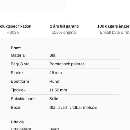
oduktspecifikation
2 års full garanti
100 dagars ångerr
46095
100% original
Enkelt byte & ret
Boett
Material
Stål
Färg & yta
Borstat och polerat
Storlek
45 mm
Boettform
Rund
Tjocklek
11.50 mm
Baksida boett
Solid
Bezel
Stål, svart, vridbar motsols
Urtavla
Urtavlefärg
Svart