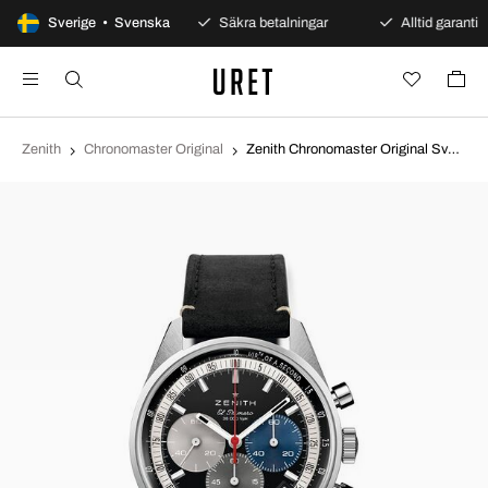
100 dagars öppet köp
Sverige • Svenska
Säkra betalningar
Alltid garanti
Zenith
Chronomaster Original
Zenith Chronomaster Original Svart/Läder Ø38 mm 03.3200.3600-22.C908