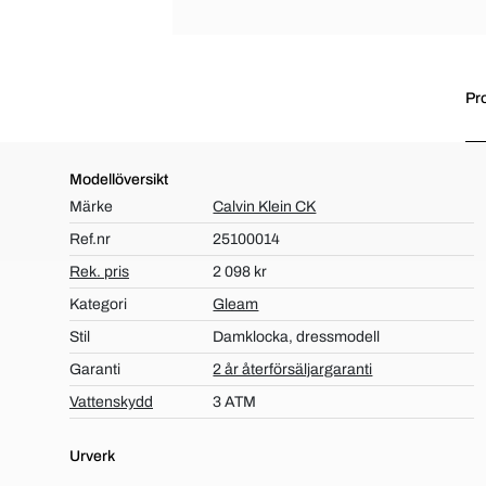
Pr
Modellöversikt
Märke
Calvin Klein CK
Ref.nr
25100014
Rek. pris
2 098 kr
Kategori
Gleam
Stil
Damklocka, dressmodell
Garanti
2 år återförsäljargaranti
Vattenskydd
3 ATM
Urverk