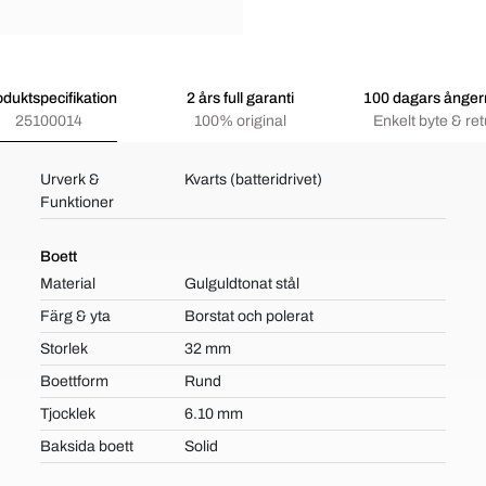
oduktspecifikation
2 års full garanti
100 dagars ångerr
25100014
100% original
Enkelt byte & ret
Urverk &
Kvarts (batteridrivet)
Funktioner
Boett
Material
Gulguldtonat stål
Färg & yta
Borstat och polerat
Storlek
32 mm
Boettform
Rund
Tjocklek
6.10 mm
Baksida boett
Solid