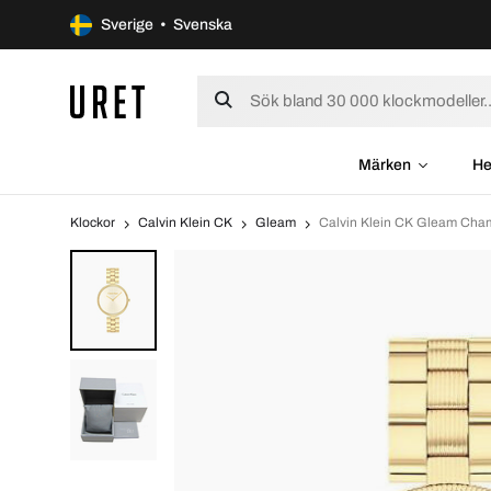
Sverige • Svenska
Märken
He
Klockor
Calvin Klein CK
Gleam
Calvin Klein CK Gleam Cha