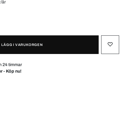
r/år
LÄGG I VARUKORGEN
m 24 timmar
r - Köp nu!