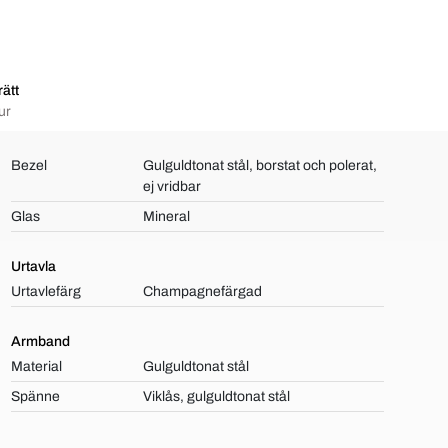
ätt
ur
Bezel
Gulguldtonat stål, borstat och polerat,
ej vridbar
Glas
Mineral
Urtavla
Urtavlefärg
Champagnefärgad
Armband
Material
Gulguldtonat stål
Spänne
Viklås, gulguldtonat stål