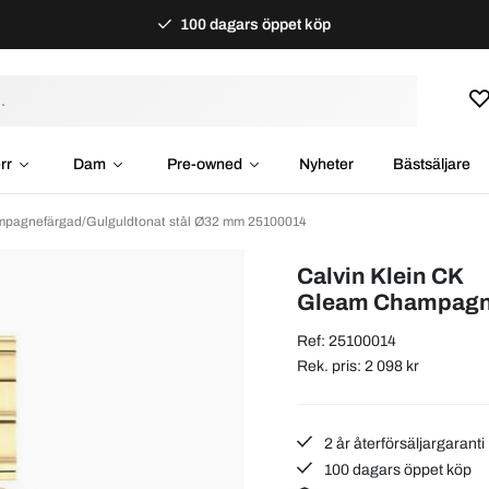
100 dagars öppet köp
rr
Dam
Pre-owned
Nyheter
Bästsäljare
mpagnefärgad/Gulguldtonat stål Ø32 mm 25100014
Calvin Klein CK
Gleam Champagne
Ref: 25100014
Rek. pris: 2 098 kr
2 år återförsäljargaranti
100 dagars öppet köp