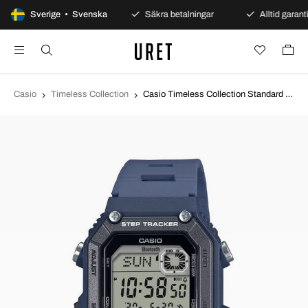
100 dagars öppet köp
Sverige • Svenska
Säkra betalningar
Alltid garanti
Casio
Timeless Collection
Casio Timeless Collection Standard Resinplast Ø41.3 mm WS-B1000-2AVEF