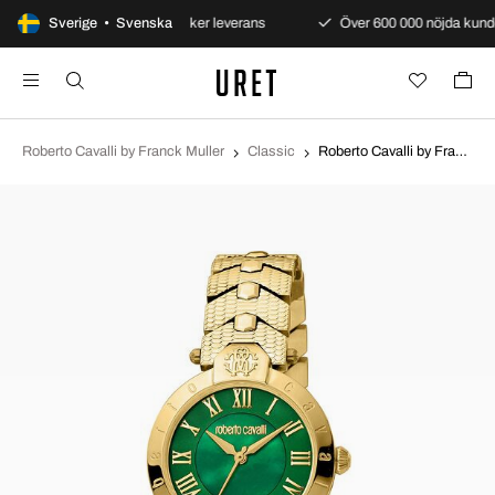
ranti
Sverige • Svenska
Snabb och säker leverans
Över 600 000 nöjda kund
Roberto Cavalli by Franck Muller
Classic
Roberto Cavalli by Franck Muller Classic Grön/Guldtonat stål Ø30 mm RV1L166M0061