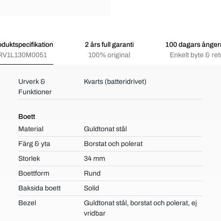
oduktspecifikation
2 års full garanti
100 dagars ångerr
RV1L130M0051
100% original
Enkelt byte & ret
Urverk &
Kvarts (batteridrivet)
Funktioner
Boett
Material
Guldtonat stål
Färg & yta
Borstat och polerat
Storlek
34 mm
Boettform
Rund
Baksida boett
Solid
Bezel
Guldtonat stål, borstat och polerat, ej
vridbar