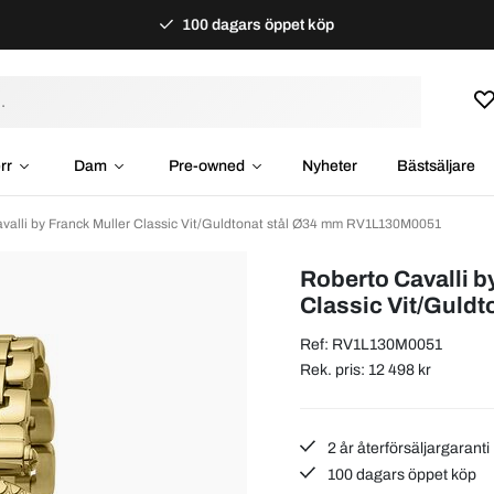
100 dagars öppet köp
rr
Dam
Pre-owned
Nyheter
Bästsäljare
valli by Franck Muller Classic Vit/Guldtonat stål Ø34 mm RV1L130M0051
Roberto Cavalli b
Classic Vit/Guldt
Ref: RV1L130M0051
Rek. pris: 12 498 kr
2 år återförsäljargaranti
100 dagars öppet köp