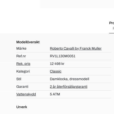
Pr
Modellöversikt
Märke
Roberto Cavalli by Franck Muller
Ref.nr
RV1L130M0051
Rek. pris
12 498 kr
Kategori
Classic
Stil
Damklocka, dressmodell
Garanti
2 år återförsäljargaranti
Vattenskydd
5 ATM
Urverk