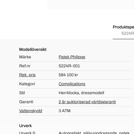
Produktspec
5224R
Modellöversikt
Märke
Patek Philippe
Ref.nr
5224R-001
Rek. pris
584 100 kr
Kategori
Complications
Stil
Herrklocka, dressmodell
Garanti
2 år auktoriserad världsgaranti
Vattenskydd
3 ATM
Urverk
Urverk &
Automatiskt, självuppdragande, patek