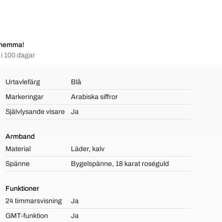
 hemma!
i 100 dagar
Urtavlefärg
Blå
Markeringar
Arabiska siffror
Självlysande visare
Ja
Armband
Material
Läder, kalv
Spänne
Bygelspänne, 18 karat roséguld
Funktioner
24 timmarsvisning
Ja
GMT-funktion
Ja