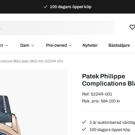
100 dagars öppet köp
rr
Dam
Pre-owned
Nyheter
Bästsäljare
ications Blå/Läder Ø42 mm 5224R-001
Patek Philippe
Complications B
Ref: 5224R-001
Rek. pris: 584 100 kr
2 år auktoriserad världs
100 dagars öppet köp