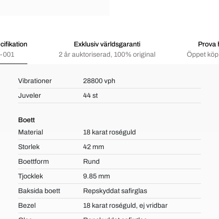
ifikation
Exklusiv världsgaranti
Prova
-001
2 år auktoriserad, 100% original
Öppet köp 
Vibrationer
28800 vph
Juveler
44 st
Boett
Material
18 karat roséguld
Storlek
42 mm
Boettform
Rund
Tjocklek
9.85 mm
Baksida boett
Repskyddat safirglas
Bezel
18 karat roséguld, ej vridbar