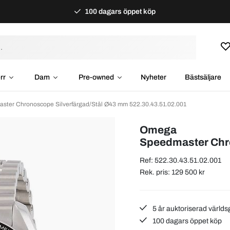
100 dagars öppet köp
rr
Dam
Pre-owned
Nyheter
Bästsäljare
ter Chronoscope Silverfärgad/Stål Ø43 mm 522.30.43.51.02.001
Omega
Speedmaster Chr
Ref: 522.30.43.51.02.001
Rek. pris: 129 500 kr
5 år auktoriserad världs
100 dagars öppet köp