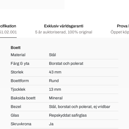
ifikation
Exklusiv världsgaranti
Prova
51.02.001
5 år auktoriserad, 100% original
Öppet köp
Boett
Material
Stål
Färg & yta
Borstat och polerat
Storlek
43 mm
Boettform
Rund
Tjocklek
13 mm
Baksida boett
Mineral
Bezel
Stål, borstat och polerat, ej vridbar
Glas
Repskyddat safirglas
Skruvkrona
Ja