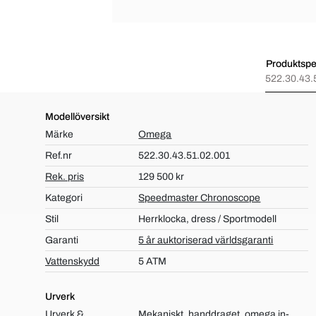
Produktspec
522.30.43.
Modellöversikt
Märke
Omega
Ref.nr
522.30.43.51.02.001
Rek. pris
129 500 kr
Kategori
Speedmaster Chronoscope
Stil
Herrklocka, dress / Sportmodell
Garanti
5 år auktoriserad världsgaranti
Vattenskydd
5 ATM
Urverk
Urverk &
Mekaniskt, handdraget, omega in-