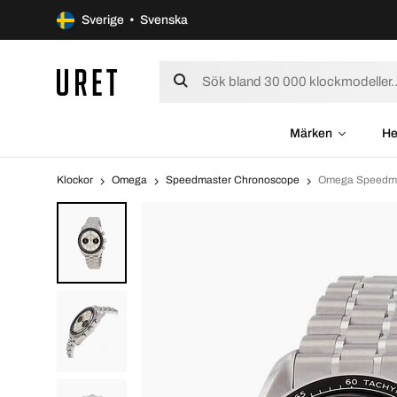
Sverige • Svenska
Märken
He
Klockor
Omega
Speedmaster Chronoscope
Omega Speedmas