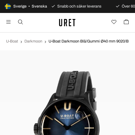
Alltid garanti
Sverige • Svenska
Snabb och säker leverans
Över 600
U-Boat
Darkmoon
U-Boat Darkmoon Blå/Gummi Ø40 mm 9020/B