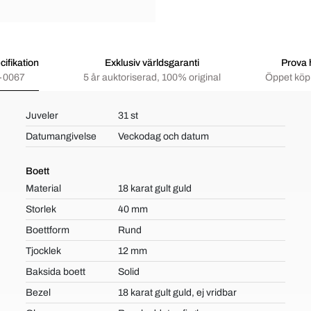
ifikation
Exklusiv världsgaranti
Prova
-0067
5 år auktoriserad, 100% original
Öppet köp 
Juveler
31 st
Datumangivelse
Veckodag och datum
Boett
Material
18 karat gult guld
Storlek
40 mm
Boettform
Rund
Tjocklek
12 mm
Baksida boett
Solid
Bezel
18 karat gult guld, ej vridbar