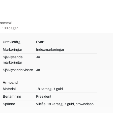
 hemma!
i 100 dagar
Urtavlefärg
Svart
Markeringar
Indexmarkeringar
Självlysande
Ja
markeringar
Självlysande visare
Ja
Armband
Material
18 karat gult guld
Benämning
President
Spänne
Viklås, 18 karat gult guld, crownclasp