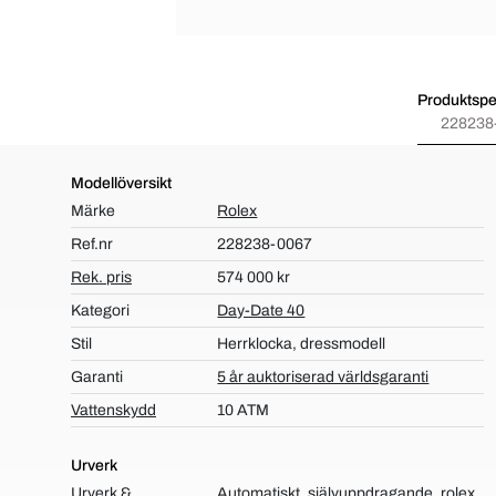
Produktspec
228238
Modellöversikt
Märke
Rolex
Ref.nr
228238-0067
Rek. pris
574 000 kr
Kategori
Day-Date 40
Stil
Herrklocka, dressmodell
Garanti
5 år auktoriserad världsgaranti
Vattenskydd
10 ATM
Urverk
Urverk &
Automatiskt, självuppdragande, rolex