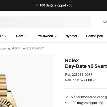
100 dagars öppet köp
rr
Dam
Pre-owned
Nyheter
Bästsäljare
rat gult guld Ø40 mm 228238-0067
Rolex
Day-Date 40 Svart
Ref: 228238-0067
Rek. pris: 574 000 kr
5 år auktoriserad världs
100 dagars öppet köp