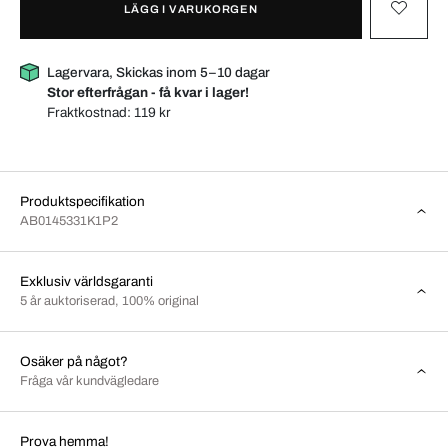
LÄGG I VARUKORGEN
Lagervara, Skickas inom 5–10 dagar
Stor efterfrågan - få kvar i lager!
Fraktkostnad:
119 kr
Produktspecifikation
AB0145331K1P2
Exklusiv världsgaranti
5 år auktoriserad, 100% original
Osäker på något?
Fråga vår kundvägledare
Prova hemma!