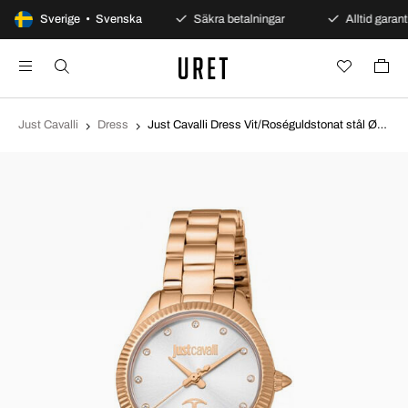
100 dagars öppet köp
Sverige • Svenska
Säkra betalningar
Alltid garanti
Just Cavalli
Dress
Just Cavalli Dress Vit/Roséguldstonat stål Ø30 mm JC1L267M0075