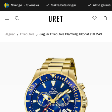
100 dagars öppet köp
Sverige • Svenska
Säkra betalningar
Alltid garanti
Jaguar
Executive
Jaguar Executive Blå/Gulguldtonat stål Ø43.5 mm J864/2