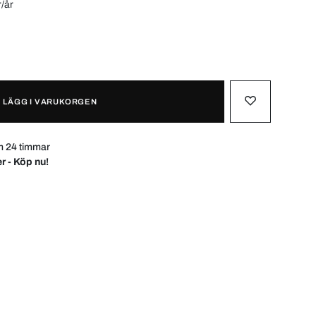
r/år
LÄGG I VARUKORGEN
m 24 timmar
r - Köp nu!