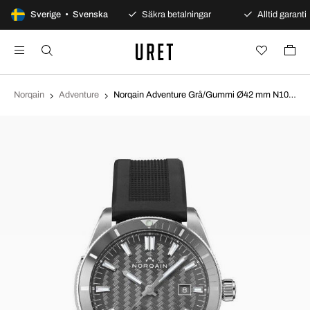
100 dagars öppet köp
Sverige • Svenska
Säkra betalningar
Alltid garanti
Norqain
Adventure
Norqain Adventure Grå/Gummi Ø42 mm N1000C03A/G101/10BR.20S