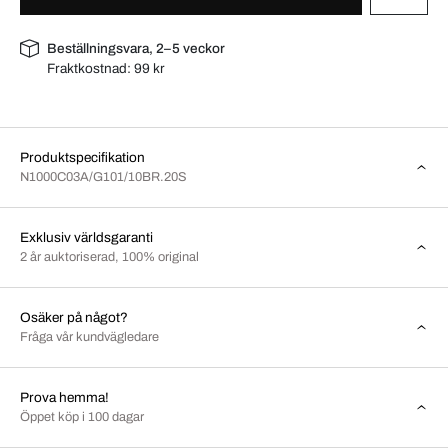
Beställningsvara, 2–5 veckor
Fraktkostnad:
99 kr
Produktspecifikation
N1000C03A/G101/10BR.20S
Exklusiv världsgaranti
2 år auktoriserad, 100% original
Osäker på något?
Fråga vår kundvägledare
Prova hemma!
Öppet köp i 100 dagar