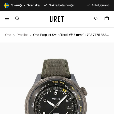
100 dagars öppet köp
Sverige • Svenska
Säkra betalningar
Alltid garanti
Oris
Propilot
Oris Propilot Svart/Textil Ø47 mm 01 793 7775 8734-SET