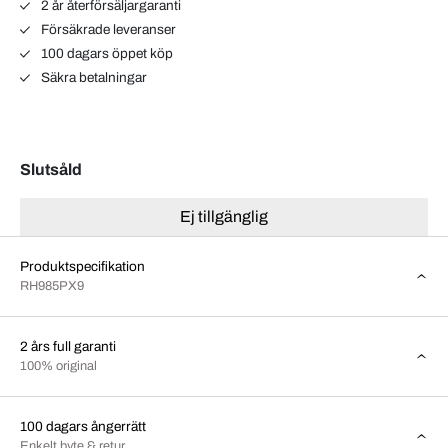
2 år återförsäljargaranti
Försäkrade leveranser
100 dagars öppet köp
Säkra betalningar
Slutsåld
Ej tillgänglig
Produktspecifikation
RH985PX9
2 års full garanti
100% original
100 dagars ångerrätt
Enkelt byte & retur