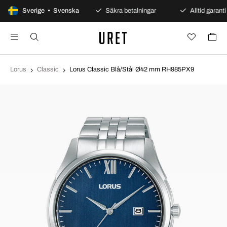
100 dagars öppet köp
Sverige • Svenska
Säkra betalningar
Alltid garanti
Lorus
Classic
Lorus Classic Blå/Stål Ø42 mm RH985PX9