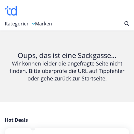
Kategorien
Marken
Auto, Motorrad & Werkzeuge
Blumen & Geschenke
Oups, das ist eine Sackgasse...
Bücher & Magazine
Wir können leider die angefragte Seite nicht
finden. Bitte überprüfe die URL auf Tippfehler
Computer & Elektronik
oder gehe zurück zur Startseite.
Entertainment & Media
Essen & Trinken
Foto, Druck & Büro
Gaming & Spielzeug
Garten, Haushalt & Tiere
Hot Deals
Gesundheit & Beauty