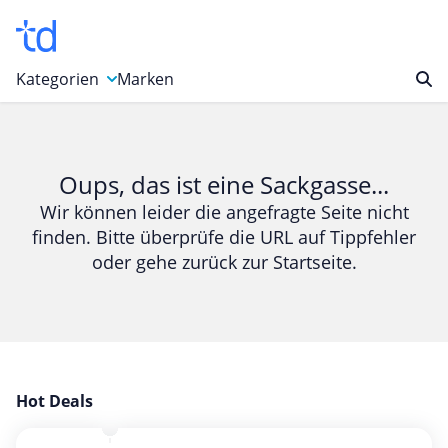
Kategorien
Marken
Auto, Motorrad & Werkzeuge
Blumen & Geschenke
Oups, das ist eine Sackgasse...
Bücher & Magazine
Wir können leider die angefragte Seite nicht
finden. Bitte überprüfe die URL auf Tippfehler
Computer & Elektronik
oder gehe zurück zur Startseite.
Entertainment & Media
Essen & Trinken
Foto, Druck & Büro
Gaming & Spielzeug
Garten, Haushalt & Tiere
Hot Deals
Gesundheit & Beauty