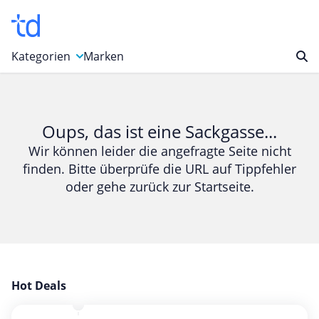
Kategorien
Marken
Auto, Motorrad & Werkzeuge
Blumen & Geschenke
Oups, das ist eine Sackgasse...
Bücher & Magazine
Wir können leider die angefragte Seite nicht
finden. Bitte überprüfe die URL auf Tippfehler
Computer & Elektronik
oder gehe zurück zur Startseite.
Entertainment & Media
Essen & Trinken
Foto, Druck & Büro
Gaming & Spielzeug
Garten, Haushalt & Tiere
Hot Deals
Gesundheit & Beauty