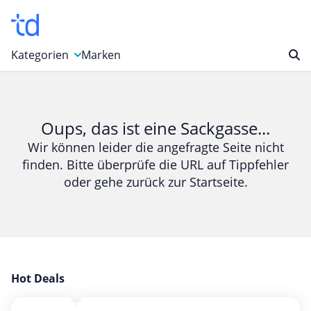
Kategorien
Marken
Auto, Motorrad & Werkzeuge
Blumen & Geschenke
Oups, das ist eine Sackgasse...
Bücher & Magazine
Wir können leider die angefragte Seite nicht
finden. Bitte überprüfe die URL auf Tippfehler
Computer & Elektronik
oder gehe zurück zur Startseite.
Entertainment & Media
Essen & Trinken
Foto, Druck & Büro
Gaming & Spielzeug
Garten, Haushalt & Tiere
Hot Deals
Gesundheit & Beauty