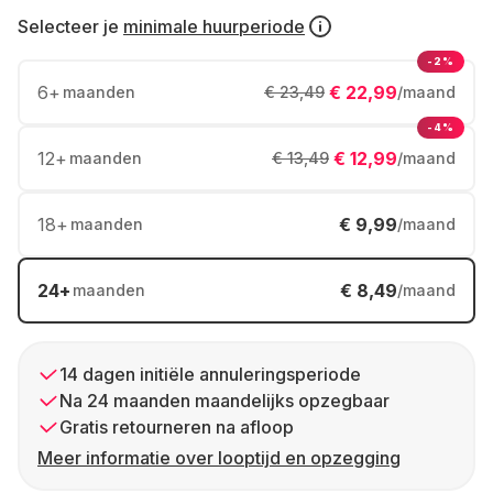
Selecteer je
minimale huurperiode
-2%
6
+
€ 22,99
maanden
€ 23,49
/maand
-4%
12
+
€ 12,99
maanden
€ 13,49
/maand
18
+
€ 9,99
maanden
/maand
24
+
€ 8,49
maanden
/maand
14 dagen initiële annuleringsperiode
Na 24 maanden maandelijks opzegbaar
Gratis retourneren na afloop
Meer informatie over looptijd en opzegging