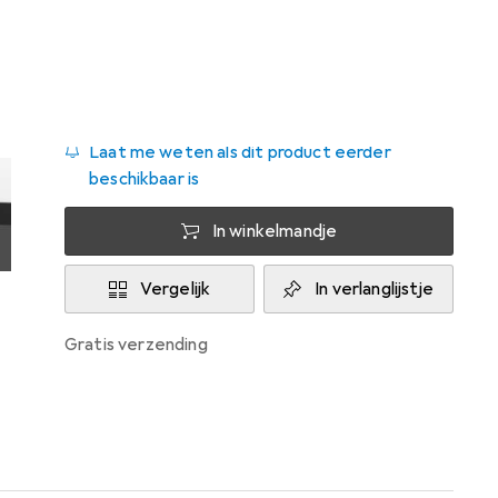
Levering tussen ma, 17/8 en wo, 19/8
Slechts 2 stuk op voorraad bij leverancier
Laat me weten als dit product eerder
beschikbaar is
In winkelmandje
Vergelijk
In verlanglijstje
gratis verzending