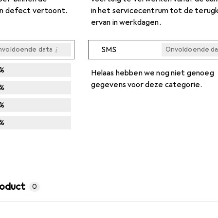
n defect vertoont.
in het servicecentrum tot de terug
ervan in werkdagen.
i
SMS
nvoldoende data
Onvoldoende da
Onvoldoende da
Onvoldoende da
Onvoldoende da
Onvoldoende da
%
Helaas hebben we nog niet genoeg
gegevens voor deze categorie.
%
%
%
roduct
0