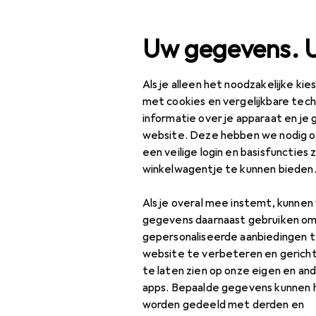
Zoek op
Uw gegevens. 
Als je alleen het noodzakelijke ki
Categorie navigatie
Productassortiment
IT
Productassortiment
met cookies en vergelijkbare tec
informatie over je apparaat en je 
IT + Multimedia
website. Deze hebben we nodig om
een veilige login en basisfuncties 
TV + Home Cinema
winkelwagentje te kunnen bieden
TV houder
Als je overal mee instemt, kunne
Accessoires voor
gegevens daarnaast gebruiken om
TV-steunen
gepersonaliseerde aanbiedingen t
website te verbeteren en gerich
TV muurbeugel
te laten zien op onze eigen en an
apps. Bepaalde gegevens kunnen 
TV-meubel
worden gedeeld met derden en