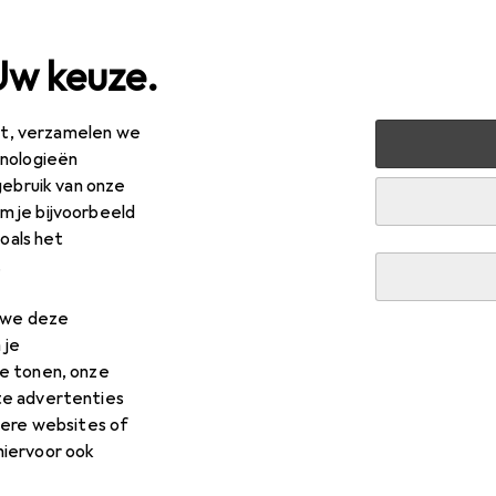
Uw keuze.
est, verzamelen we
 + Multimedia
TV + Home Cinema
TV houder
TV-meu
hnologieën
gebruik van onze
 je bijvoorbeeld
zoals het
.
n we deze
 je
e tonen, onze
te advertenties
dere websites of
hiervoor ook