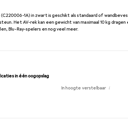
C220006-1A) in zwart is geschikt als standaard of wandbevest
eun. Het AV-rek kan een gewicht van maximaal 10 kg dragen 
en, Blu-Ray-spelers en nog veel meer.
icaties in één oogopslag
i
In hoogte verstelbaar