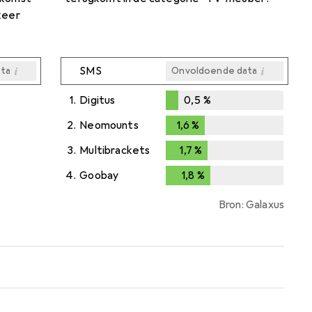
keer
i
i
SMS
ta
Onvoldoende data
i
i
i
i
ta
ta
ta
ta
1.
Digitus
0,5
%
0,5
%
2.
Neomounts
1,6
%
1,6
%
3.
Multibrackets
1,7
%
1,7
%
4.
Goobay
1,8
%
1,8
%
Bron: Galaxus