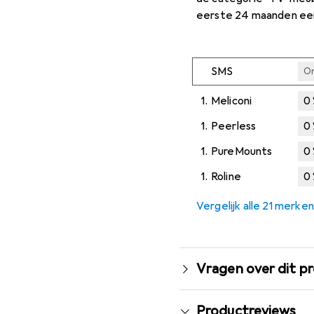
eerste 24 maanden ee
SMS
O
1.
Meliconi
0
1.
Peerless
0
1.
PureMounts
0
1.
Roline
0
Vergelijk alle 21 merken
Vragen over dit p
Productreviews