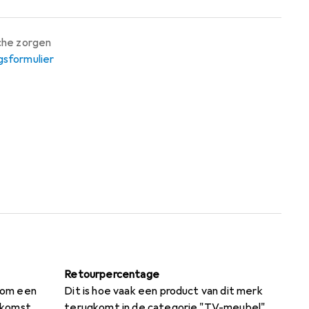
sche zorgen
gsformulier
Retourpercentage
s om een
Dit is hoe vaak een product van dit merk
nkomst
terugkomt in de categorie "TV-meubel".