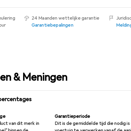
nulering
24 Maanden wettelijke garantie
Juridi
our
Garantiebepalingen
Meldin
gen & Meningen
percentages
age
Garantieperiode
duct van dit merk in
Dit is de gemiddelde tijd die nodig i
el" binnen de
voertuig te verwerken vanaf de aa