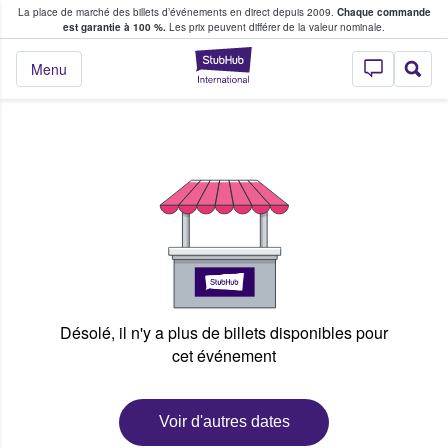
La place de marché des billets d’événements en direct depuis 2009.
Chaque commande
s fans achètent et vendent des billets
est garantie à 100 %.
Les prix peuvent différer de la valeur nominale.
StubHub - Où les f
Menu
Désolé, il n'y a plus de billets disponibles pour
cet événement
Voir d'autres dates