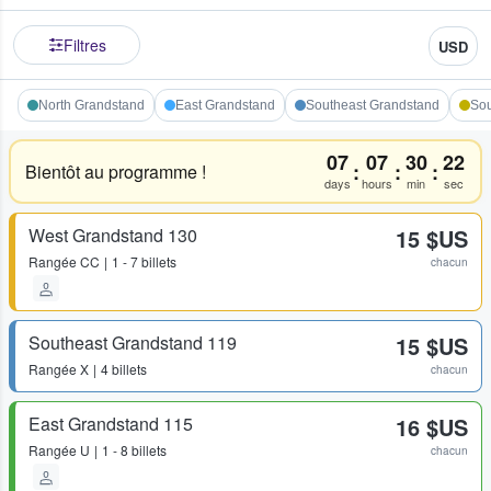
Filtres
USD
North Grandstand
East Grandstand
Southeast Grandstand
Sou
07
07
30
21
:
:
:
Bientôt au programme !
days
hours
min
sec
West Grandstand 130
15 $US
Rangée
CC
1 - 7 billets
chacun
Southeast Grandstand 119
15 $US
Rangée
X
4 billets
chacun
East Grandstand 115
16 $US
Rangée
U
1 - 8 billets
chacun