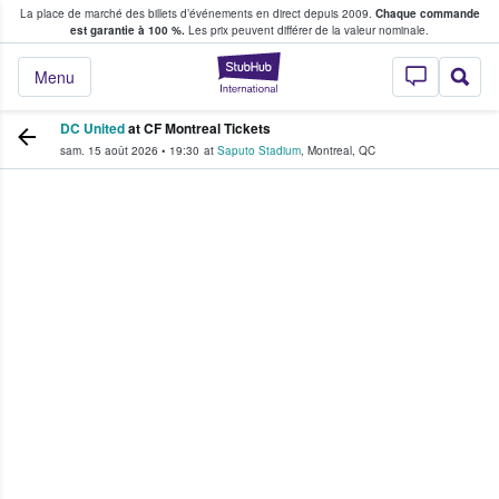
La place de marché des billets d’événements en direct depuis 2009.
Chaque commande
s fans achètent et vendent des billets
est garantie à 100 %.
Les prix peuvent différer de la valeur nominale.
StubHub - Où les f
Menu
DC United
at CF Montreal Tickets
sam. 15 août 2026
•
19:30
at
Saputo Stadium
,
Montreal
,
QC