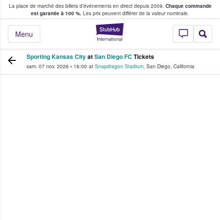
La place de marché des billets d’événements en direct depuis 2009.
Chaque commande
s fans achètent et vendent des billets
est garantie à 100 %.
Les prix peuvent différer de la valeur nominale.
StubHub - Où les f
Menu
Sporting Kansas City
at
San Diego FC
Tickets
sam. 07 nov. 2026
•
16:00
at
Snapdragon Stadium
,
San Diego
,
California