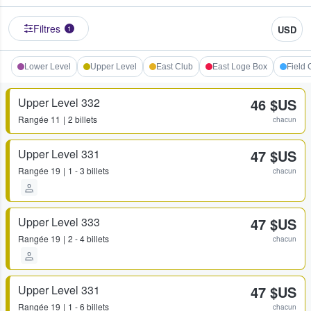
Filtres
USD
1
Lower Level
Upper Level
East Club
East Loge Box
Field 
Upper Level 332
46 $US
Rangée
11
2 billets
chacun
Upper Level 331
47 $US
Rangée
19
1 - 3 billets
chacun
Upper Level 333
47 $US
Rangée
19
2 - 4 billets
chacun
Upper Level 331
47 $US
Rangée
19
1 - 6 billets
chacun