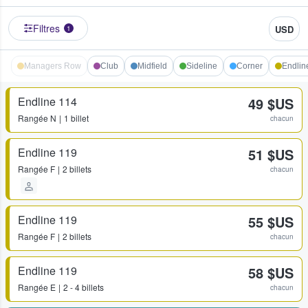
Filtres
USD
1
Managers Row
Club
Midfield
Sideline
Corner
Endlin
Endline 114
49 $US
Rangée
N
1 billet
chacun
Endline 119
51 $US
Rangée
F
2 billets
chacun
Endline 119
55 $US
Rangée
F
2 billets
chacun
Endline 119
58 $US
Rangée
E
2 - 4 billets
chacun