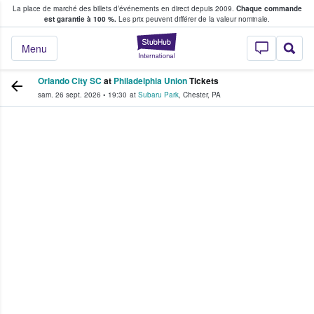
La place de marché des billets d’événements en direct depuis 2009.
Chaque commande
s fans achètent et vendent des billets
est garantie à 100 %.
Les prix peuvent différer de la valeur nominale.
StubHub - Où les f
Menu
Orlando City SC
at
Philadelphia Union
Tickets
sam. 26 sept. 2026
•
19:30
at
Subaru Park
,
Chester
,
PA