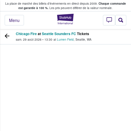
La place de marché des billets d’événements en direct depuis 2009.
Chaque commande
s fans achètent et vendent des billets
est garantie à 100 %.
Les prix peuvent différer de la valeur nominale.
StubHub - Où les f
Menu
Chicago Fire
at
Seattle Sounders FC
Tickets
sam. 29 août 2026
•
13:30
at
Lumen Field
,
Seattle
,
WA