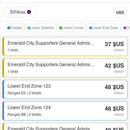
Filtres
USD
1
Charter
Lower Sideline
Lower Corner
Lower End Zone
Cl
Emerald City Supporters General Admission
37 $US
1 billet
chacun
Emerald City Supporters General Admission
42 $US
1 billet
chacun
Lower End Zone 123
48 $US
Rangée
EE
2 billets
chacun
Lower End Zone 124
48 $US
Rangée
BB
2 billets
chacun
Emerald City Supporters General Admission
49 $US